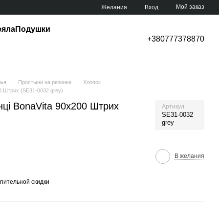
Мой заказ
Желания
Вход
еяла
Подушки
+380777378870
лья
Простыни на резинке
Хлопок
0 Штрих (SE31-0032 grey)
ці BonaVita 90х200 Штрих
Артикул
SE31-0032
grey
В желания
пительной скидки