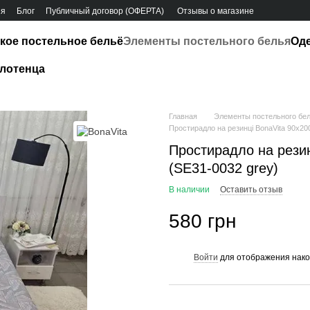
ия
Блог
Публичный договор (ОФЕРТА)
Отзывы о магазине
кое постельное бельё
Элементы постельного белья
Од
лотенца
Главная
Элементы постельного бе
Простирадло на резинці BonaVita 90х20
Простирадло на резин
(SE31-0032 grey)
В наличии
Оставить отзыв
580 грн
Войти
для отображения нако
%