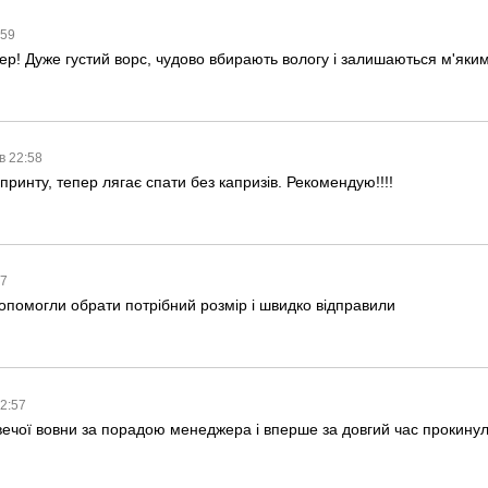
:59
ер! Дуже густий ворс, чудово вбирають вологу і залишаються м'яки
в 22:58
 принту, тепер лягає спати без капризів. Рекомендую!!!!
57
опомогли обрати потрібний розмір і швидко відправили
22:57
вечої вовни за порадою менеджера і вперше за довгий час прокину