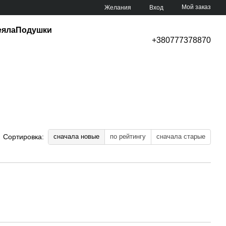
Мой заказ
Желания
Вход
еяла
Подушки
+380777378870
сначала новые
по рейтингу
сначала старые
Сортировка: