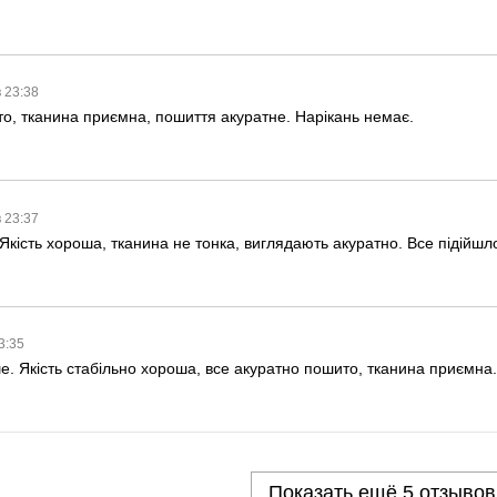
в 23:38
то, тканина приємна, пошиття акуратне. Нарікань немає.
в 23:37
Якість хороша, тканина не тонка, виглядають акуратно. Все підійшл
23:35
. Якість стабільно хороша, все акуратно пошито, тканина приємна
Показать ещё 5 отзывов