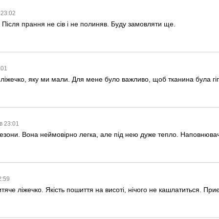
 23:02
Після прання не сів і не полиняв. Буду замовляти ще.
:01
ліжечко, яку ми мали. Для мене було важливо, щоб тканина була гіпо
в 23:01
сезони. Вона неймовірно легка, але під нею дуже тепло. Наповнюва
2:59
тяче ліжечко. Якість пошиття на висоті, нічого не кашлатиться. Приє