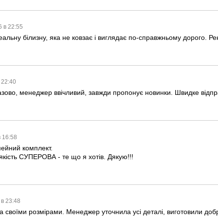
6 в 22:55
альну білизну, яка не ковзає і виглядає по-справжньому дорого. Р
 22:40
зово, менеджер ввічливий, завжди пропонує новинки. Швидке відпр
в 16:58
мейний комплект.
якість СУПЕРОВА - те що я хотів. Дякую!!!
 в 23:48
 своїми розмірами. Менеджер уточнила усі деталі, виготовили добр