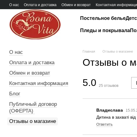
Перейти к основному контенту
О нас
Оплата и доставка
Обмен и возврат
Контактная информац
Постельное белье
Детс
Пледы и покрывала
По
О нас
Главная
Отзывы о магазине
Отзывы о м
Оплата и доставка
Обмен и возврат
5.0
Контактная информация
25
отзывов
Блог
Публичный договор
Владислава
(ОФЕРТА)
15.05.
Дитина в захваті ві
Отзывы о магазине
Ответить