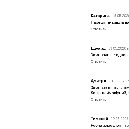
Катерина
15.05.202
Нарешті знайшла іде
Ответить
Едуард
13.05.2026 в
Замовляв не однора
Ответить
Дмитро
13.05.2026 
Замовив постіль, сі
Колір неймовірний, 
Ответить
Тимофій
12.05.2026
Робив замовлення за