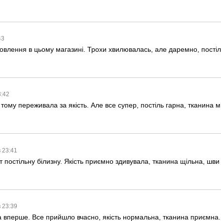
43
лення в цьому магазині. Трохи хвилювалась, але даремно, постіль 
3:42
ому переживала за якість. Але все супер, постіль гарна, тканина м’
в 23:41
 постільну білизну. Якість приємно здивувала, тканина щільна, шви 
в 23:39
 вперше. Все прийшло вчасно, якість нормальна, тканина приємна. Б