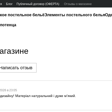
ия
Блог
Публичный договор (ОФЕРТА)
Отзывы о магазине
кое постельное бельё
Элементы постельного белья
Од
лотенца
агазине
Написать отзыв
2026 в 23:05
д дизайну! Матеріал натуральний і дуже м'який.