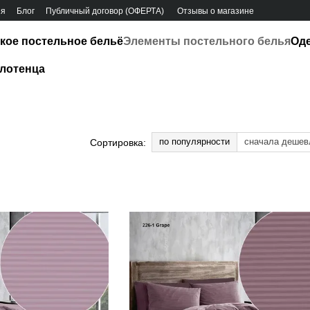
ия
Блог
Публичный договор (ОФЕРТА)
Отзывы о магазине
кое постельное бельё
Элементы постельного белья
Од
лотенца
по популярности
сначала дешев
Сортировка: