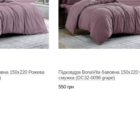
овна 150х220 Рожева
Підковдра BonaVita бавовна 150х22
)
смужка (DC32-0098 grape)
550 грн