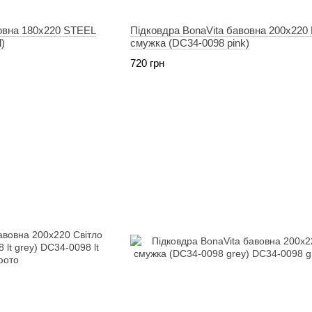
вовна 180х220 STEEL
Підковдра BonaVita бавовна 200х220
)
смужка (DC34-0098 pink)
720 грн