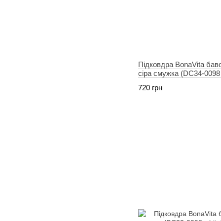
Підковдра BonaVita бав
сіра смужка (DC34-0098 l
720 грн