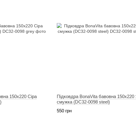
овна 150х220 Сіра
Підковдра BonaVita бавовна 150х220
)
смужка (DC32-0098 steel)
550 грн