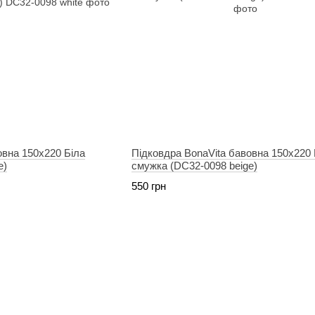
овна 150х220 Біла
Підковдра BonaVita бавовна 150х220
e)
смужка (DC32-0098 beige)
550 грн