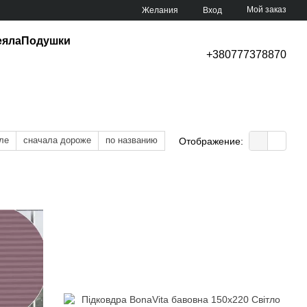
Мой заказ
Желания
Вход
еяла
Подушки
+380777378870
ле
сначала дороже
по названию
Отображение: