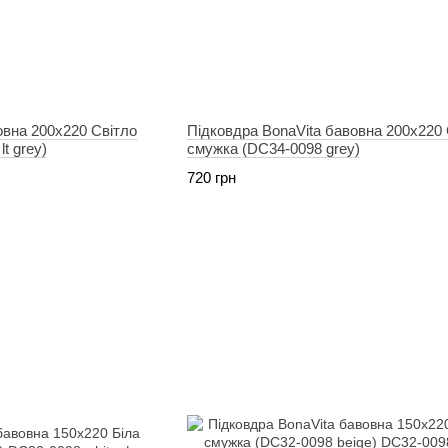
овна 200х220 Світло
Підковдра BonaVita бавовна 200х220 
t grey)
смужка (DC34-0098 grey)
720 грн