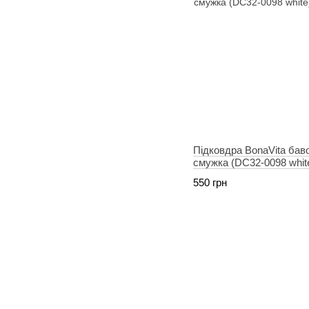
Підковдра BonaVita бав
смужка (DC32-0098 whit
550 грн