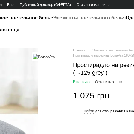
ия
Блог
Публичный договор (ОФЕРТА)
Отзывы о магазине
кое постельное бельё
Элементы постельного белья
Од
лотенца
Главная
Элементы постельного бе
Простирадло на резинці BonaVita 180х20
Простирадло на резин
(T-125 grey )
В наличии
Оставить отзыв
1 075 грн
Войти
для отображения нако
%