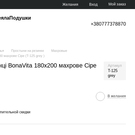
Мой заказ
Желания
Вход
еяла
Подушки
+380777378870
лья
Простыни на резинке
Махровые
0 махрове Сіре (T-125 grey )
ці BonaVita 180х200 махрове Сіре
Артикул
T-125
grey
В желания
пительной скидки