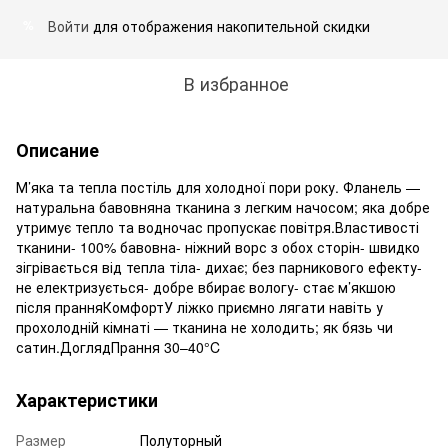
Войти
для отображения накопительной скидки
%
В избранное
Описание
М’яка та тепла постіль для холодної пори року. Фланель —
натуральна бавовняна тканина з легким начосом; яка добре
утримує тепло та водночас пропускає повітря.Властивості
тканини- 100% бавовна- ніжний ворс з обох сторін- швидко
зігрівається від тепла тіла- дихає; без парникового ефекту-
не електризується- добре вбирає вологу- стає м’якшою
після пранняКомфортУ ліжко приємно лягати навіть у
прохолодній кімнаті — тканина не холодить; як бязь чи
сатин.ДоглядПрання 30–40°C
Характеристики
Размер
Полуторный