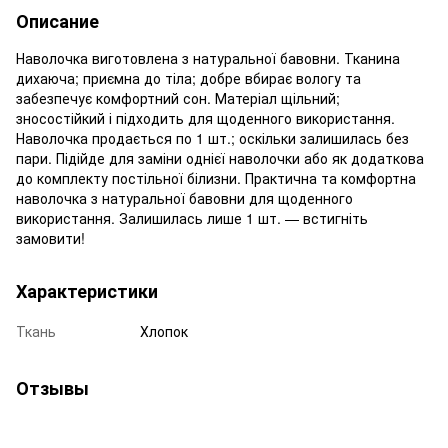
Описание
Наволочка виготовлена з натуральної бавовни. Тканина
дихаюча; приємна до тіла; добре вбирає вологу та
забезпечує комфортний сон. Матеріал щільний;
зносостійкий і підходить для щоденного використання.
Наволочка продається по 1 шт.; оскільки залишилась без
пари. Підійде для заміни однієї наволочки або як додаткова
до комплекту постільної білизни. Практична та комфортна
наволочка з натуральної бавовни для щоденного
використання. Залишилась лише 1 шт. — встигніть
замовити!
Характеристики
Ткань
Хлопок
Отзывы