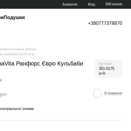
Мій кошик
Бажання
Вхід
ри
Подушки
+380777378870
вняна постільна білизна
ро Кульбаби (0175 a+b)
naVita Ранфорс Євро Кульбаби
Артикул
351-0175
a+b
к
грн
В бажання
опичувальної знижки