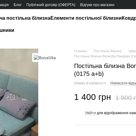
мація
Блог
Публічний договір (ОФЕРТА)
Відгуки про магазин
ча постільна білизна
Елементи постільної білизни
Ковд
шники
Головна
Постільна білизна
Баво
Постільна білизна BonaVita Ранфорс Єв
Постільна білизна Bo
(0175 a+b)
Немає в наявності
Написати відгу
1 400 грн
1 900 
Увійти
для відображення нак
%