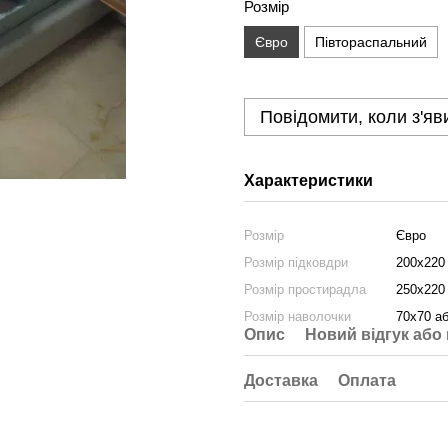
Розмір
Євро
Півтораспальний
Повідомити, коли з'яв
Характеристики
Розмір
Євро
Розмір підковдри
200х220
Розмір простирадла
250х220
Розмір наволочки
70х70 а
Опис
Новий відгук або
Доставка
Оплата