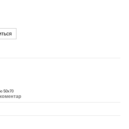
иться
бо 50х70
 коментар