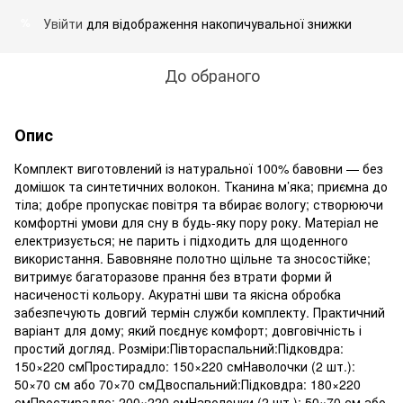
Увійти
для відображення накопичувальної знижки
%
До обраного
Опис
Комплект виготовлений із натуральної 100% бавовни — без
домішок та синтетичних волокон. Тканина м’яка; приємна до
тіла; добре пропускає повітря та вбирає вологу; створюючи
комфортні умови для сну в будь-яку пору року. Матеріал не
електризується; не парить і підходить для щоденного
використання. Бавовняне полотно щільне та зносостійке;
витримує багаторазове прання без втрати форми й
насиченості кольору. Акуратні шви та якісна обробка
забезпечують довгий термін служби комплекту. Практичний
варіант для дому; який поєднує комфорт; довговічність і
простий догляд. Розміри:Півтораспальний:Підковдра:
150×220 смПростирадло: 150×220 смНаволочки (2 шт.):
50×70 см або 70×70 смДвоспальний:Підковдра: 180×220
смПростирадло: 200×220 смНаволочки (2 шт.): 50×70 см або