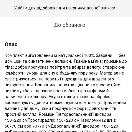
Увійти
для відображення накопичувальної знижки
%
До обраного
Опис
Комплект виготовлений із натуральної 100% бавовни — без
домішок та синтетичних волокон. Тканина м’яка; приємна до
тіла; добре пропускає повітря та вбирає вологу; створюючи
комфортні умови для сну в будь-яку пору року. Матеріал не
електризується; не парить і підходить для щоденного
використання. Бавовняне полотно щільне та зносостійке;
витримує багаторазове прання без втрати форми й
насиченості кольору. Акуратні шви та якісна обробка
забезпечують довгий термін служби комплекту. Практичний
варіант для дому; який поєднує комфорт; довговічність і
простий догляд. Розміри:Півтораспальний:Підковдра:
150×220 смПростирадло: 150×220 смНаволочки (2 шт.):
50×70 см або 70×70 смДвоспальний:Підковдра: 180×220
смПростирадло: 200×220 смНаволочки (2 шт.): 50×70 см або