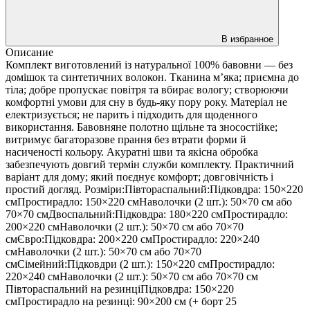
В избранное
Описание
Комплект виготовлений із натуральної 100% бавовни — без
домішок та синтетичних волокон. Тканина м’яка; приємна до
тіла; добре пропускає повітря та вбирає вологу; створюючи
комфортні умови для сну в будь-яку пору року. Матеріал не
електризується; не парить і підходить для щоденного
використання. Бавовняне полотно щільне та зносостійке;
витримує багаторазове прання без втрати форми й
насиченості кольору. Акуратні шви та якісна обробка
забезпечують довгий термін служби комплекту. Практичний
варіант для дому; який поєднує комфорт; довговічність і
простий догляд. Розміри:Півтораспальний:Підковдра: 150×220
смПростирадло: 150×220 смНаволочки (2 шт.): 50×70 см або
70×70 смДвоспальний:Підковдра: 180×220 смПростирадло:
200×220 смНаволочки (2 шт.): 50×70 см або 70×70
смЄвро:Підковдра: 200×220 смПростирадло: 220×240
смНаволочки (2 шт.): 50×70 см або 70×70
смСімейний:Підковдри (2 шт.): 150×220 смПростирадло:
220×240 смНаволочки (2 шт.): 50×70 см або 70×70 см
Півтораспальний на резинціПідковдра: 150×220
смПростирадло на резинці: 90×200 см (+ борт 25