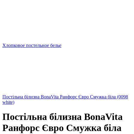
Хлопковое постельное белье
Постільна білизна BonaVita Ранфорс Євро Смужка біла (0098
white)
Постільна білизна BonaVita
Ранфорс Євро Смужка біла