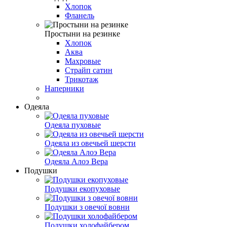
Хлопок
Фланель
Простыни на резинке
Хлопок
Аква
Махровые
Страйп сатин
Трикотаж
Наперники
Одеяла
Одеяла пуховые
Одеяла из овечьей шерсти
Одеяла Алоэ Вера
Подушки
Подушки екопуховые
Подушки з овечої вовни
Подушки холофайбером