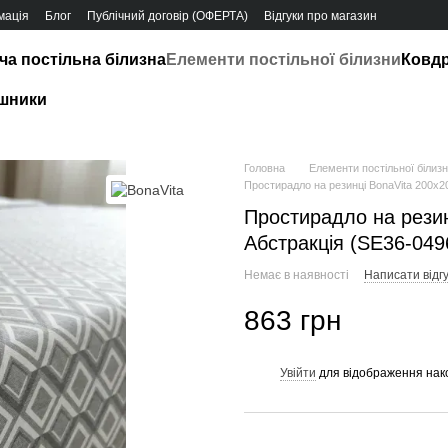
мація
Блог
Публічний договір (ОФЕРТА)
Відгуки про магазин
ча постільна білизна
Елементи постільної білизни
Ковд
шники
Головна
Елементи постільної білиз
Простирадло на резинці BonaVita 200х20
Простирадло на резин
Абстракція (SE36-0496
Немає в наявності
Написати відгу
863 грн
Увійти
для відображення нак
%