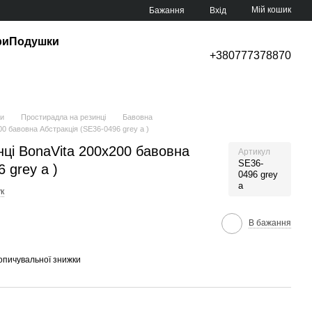
Мій кошик
Бажання
Вхід
ри
Подушки
+380777378870
ни
Простирадла на резинці
Бавовна
0 бавовна Абстракція (SE36-0496 grey a )
ці BonaVita 200х200 бавовна
Артикул
SE36-
 grey a )
0496 grey
a
к
В бажання
опичувальної знижки