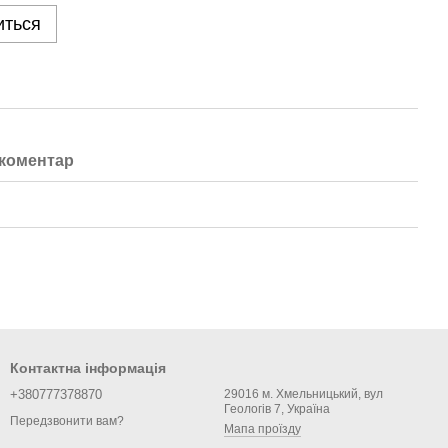
иться
 коментар
Контактна інформація
+380777378870
29016 м. Хмельницький, вул
Геологів 7, Україна
Передзвонити вам?
Мапа проїзду